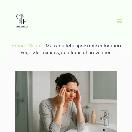
Aller
au
contenu
Mai
Men
Home
-
Santé
-
Maux de tête après une coloration
végétale : causes, solutions et prévention