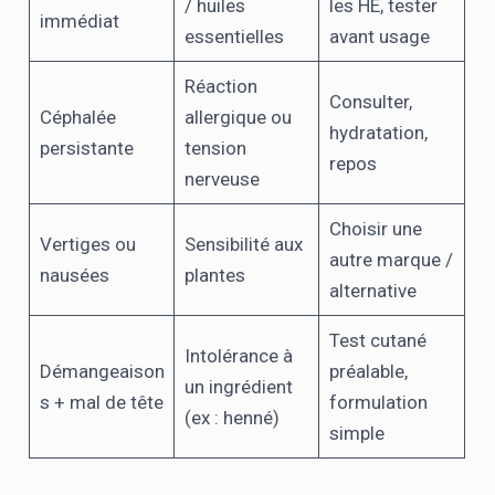
/ huiles
les HE, tester
immédiat
essentielles
avant usage
Réaction
Consulter,
Céphalée
allergique ou
hydratation,
persistante
tension
repos
nerveuse
Choisir une
Vertiges ou
Sensibilité aux
autre marque /
nausées
plantes
alternative
Test cutané
Intolérance à
Démangeaison
préalable,
un ingrédient
s + mal de tête
formulation
(ex : henné)
simple