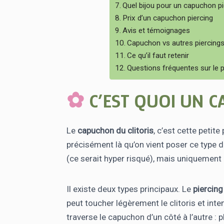
Quel bijou pour un capuchon pi
Prix d’un capuchon piercing
Avis et témoignages
Capuchon vs autres piercings
Ce qu’il faut retenir
Questions fréquentes sur le 
C’EST QUOI UN C
Le
capuchon du clitoris
, c’est cette petite
précisément là qu’on vient poser ce type de
(ce serait hyper risqué), mais uniquement
Il existe deux types principaux. Le
piercing
peut toucher légèrement le clitoris et inte
traverse le capuchon d’un côté à l’autre : 