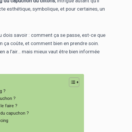
ng du capuchon du clitoris
, intrigue autant qu’il
acte esthétique, symbolique, et pour certaines, un
 tu dois savoir : comment ça se passe, est-ce que
en ça coûte, et comment bien en prendre soin.
a en a l’air… mais mieux vaut être bien informée
g ?
puchon ?
le faire ?
 du capuchon ?
rcing